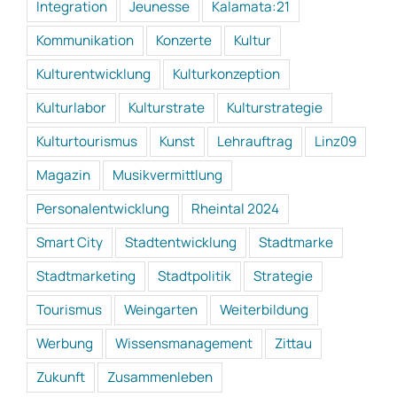
Integration
Jeunesse
Kalamata:21
Kommunikation
Konzerte
Kultur
Kulturentwicklung
Kulturkonzeption
Kulturlabor
Kulturstrate
Kulturstrategie
Kulturtourismus
Kunst
Lehrauftrag
Linz09
Magazin
Musikvermittlung
Personalentwicklung
Rheintal 2024
Smart City
Stadtentwicklung
Stadtmarke
Stadtmarketing
Stadtpolitik
Strategie
Tourismus
Weingarten
Weiterbildung
Werbung
Wissensmanagement
Zittau
Zukunft
Zusammenleben