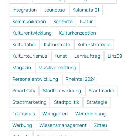
Integration
Jeunesse
Kalamata:21
Kommunikation
Konzerte
Kultur
Kulturentwicklung
Kulturkonzeption
Kulturlabor
Kulturstrate
Kulturstrategie
Kulturtourismus
Kunst
Lehrauftrag
Linz09
Magazin
Musikvermittlung
Personalentwicklung
Rheintal 2024
Smart City
Stadtentwicklung
Stadtmarke
Stadtmarketing
Stadtpolitik
Strategie
Tourismus
Weingarten
Weiterbildung
Werbung
Wissensmanagement
Zittau