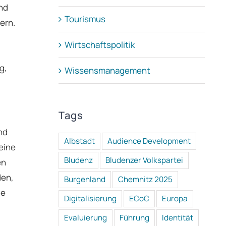
nd
Tourismus
ern.
Wirtschaftspolitik
g,
Wissensmanagement
Tags
nd
Albstadt
Audience Development
eine
Bludenz
Bludenzer Volkspartei
en
den,
Burgenland
Chemnitz 2025
le
Digitalisierung
ECoC
Europa
Evaluierung
Führung
Identität