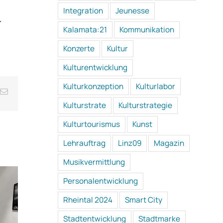
Integration
Jeunesse
r
Kalamata:21
Kommunikation
Konzerte
Kultur
Kulturentwicklung
Kulturkonzeption
Kulturlabor
n
terest
E-
Mail
Kulturstrate
Kulturstrategie
Kulturtourismus
Kunst
Lehrauftrag
Linz09
Magazin
Musikvermittlung
Personalentwicklung
Rheintal 2024
Smart City
Erinn
Besuc
Stadtentwicklung
Stadtmarke