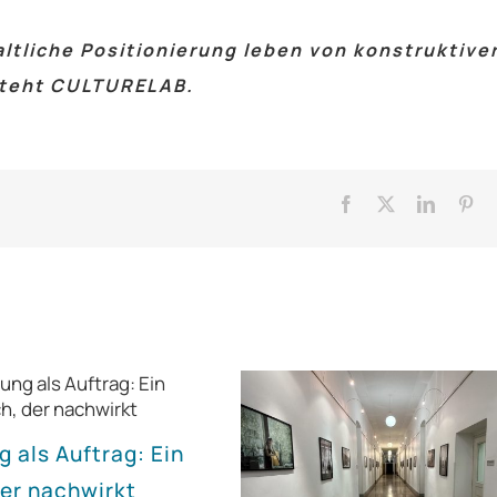
ltliche Positionierung leben von konstruktive
steht CULTURELAB.
Facebook
X
LinkedI
Pin
g als Auftrag: Ein
er nachwirkt