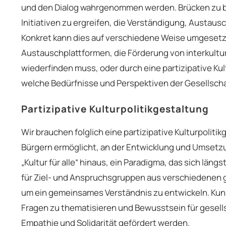
und den Dialog wahrgenommen werden. Brücken zu 
Initiativen zu ergreifen, die Verständigung, Austa
Konkret kann dies auf verschiedene Weise umgesetzt
Austauschplattformen, die Förderung von interkulture
wiederfinden muss, oder durch eine partizipative Kul
welche Bedürfnisse und Perspektiven der Gesellscha
Partizipative Kulturpolitikgestaltung
Wir brauchen folglich eine partizipative Kulturpolit
Bürgern ermöglicht, an der Entwicklung und Umsetzun
„Kultur für alle“ hinaus, ein Paradigma, das sich län
für Ziel- und Anspruchsgruppen aus verschiedenen ge
um ein gemeinsames Verständnis zu entwickeln. Kunst
Fragen zu thematisieren und Bewusstsein für gesel
Empathie und Solidarität gefördert werden.