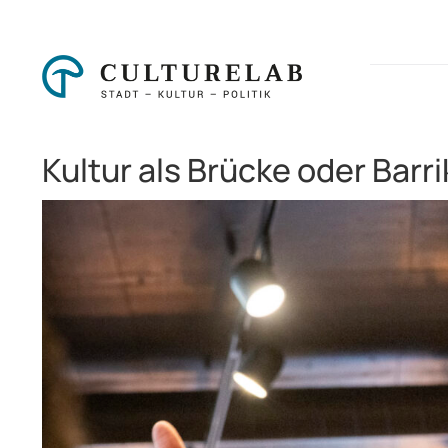
Zum
Inhalt
springen
Kultur als Brücke oder Barr
Zeige
grösseres
Bild