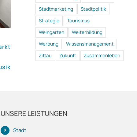
Stadtmarketing
Stadtpolitik
Strategie
Tourismus
Weingarten
Weiterbildung
Kulturökosystem
Werbung
Wissensmanagement
arkt
Vorarlberg: Warum starke
Zittau
Zukunft
Zusammenleben
Musikschullehrende den
usik
Unterschied machen
UNSERE LEISTUNGEN
Stadt