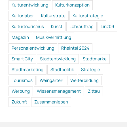
Kulturentwicklung
Kulturkonzeption
Kulturlabor
Kulturstrate
Kulturstrategie
Kulturtourismus
Kunst
Lehrauftrag
Linz09
Magazin
Musikvermittlung
Personalentwicklung
Rheintal 2024
Smart City
Stadtentwicklung
Stadtmarke
Stadtmarketing
Stadtpolitik
Strategie
Tourismus
Weingarten
Weiterbildung
Werbung
Wissensmanagement
Zittau
Zukunft
Zusammenleben