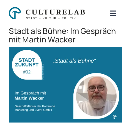
Zum
Inhalt
Toggl
springen
Naviga
Stadt als Bühne: Im Gespräch
Über uns
mit Martin Wacker
Beratung
Zeige
grösseres
Kulturstrategie
Bild
Digitalisierung & KI
Initativen
Blog
Kontakt