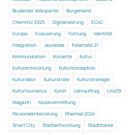
Bludenzer Volkspartei
Burgenland
Chemnitz 2025
Digitalisierung
ECoC
Europa
Evaluierung
Führung
Identität
Integration
Jeunesse
Kalamata:21
Kommunikation
Konzerte
Kultur
Kulturentwicklung
Kulturkonzeption
Kulturlabor
Kulturstrate
Kulturstrategie
Kulturtourismus
Kunst
Lehrauftrag
Linz09
Magazin
Musikvermittlung
Personalentwicklung
Rheintal 2024
Smart City
Stadtentwicklung
Stadtmarke