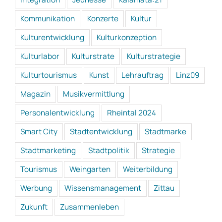
Kommunikation
Konzerte
Kultur
Kulturentwicklung
Kulturkonzeption
Kulturlabor
Kulturstrate
Kulturstrategie
Kulturtourismus
Kunst
Lehrauftrag
Linz09
Magazin
Musikvermittlung
Personalentwicklung
Rheintal 2024
Smart City
Stadtentwicklung
Stadtmarke
Stadtmarketing
Stadtpolitik
Strategie
Tourismus
Weingarten
Weiterbildung
Werbung
Wissensmanagement
Zittau
Zukunft
Zusammenleben