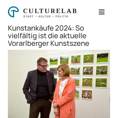
Zum
Inhalt
Toggl
springen
Naviga
Kunstankäufe 2024: So
Über uns
vielfältig ist die aktuelle
Vorarlberger Kunstszene
Beratung
Zeige
Kulturstrategie
grösseres
Digitalisierung & KI
Bild
Initativen
Blog
Kontakt