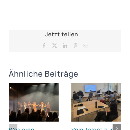
Jetzt teilen ...
Facebook
X
LinkedIn
Pinterest
E-
Mail
Ähnliche Beiträge
Was eine
Vom Talent zur