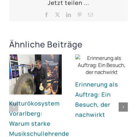
Jetzt teilen ...
Facebook
X
LinkedIn
Pinterest
E-
Mail
Ähnliche Beiträge
Erinnerung als
Auftrag: Ein
Kulturökosystem
Besuch, der
Vorarlberg:
nachwirkt
Warum starke
Musikschullehrende