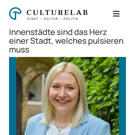
Zum
Inhalt
Toggl
springen
Naviga
Innenstädte sind das Herz
Über uns
einer Stadt, welches pulsieren
muss
Beratung
Zeige
Kulturstrategie
grösseres
Digitalisierung & KI
Bild
Initativen
Blog
Kontakt