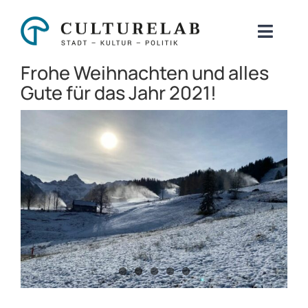
Zum
Inhalt
Toggl
springen
Naviga
Frohe Weihnachten und alles
Über uns
Gute für das Jahr 2021!
Beratung
Kulturstrategie
Digitalisierung & KI
Initativen
Blog
Kontakt