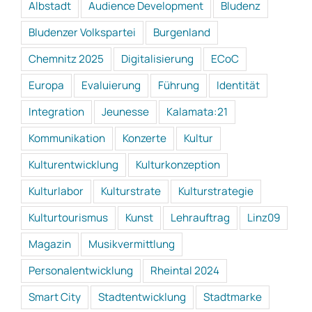
Albstadt
Audience Development
Bludenz
Bludenzer Volkspartei
Burgenland
Chemnitz 2025
Digitalisierung
ECoC
Europa
Evaluierung
Führung
Identität
Integration
Jeunesse
Kalamata:21
Kommunikation
Konzerte
Kultur
Kulturentwicklung
Kulturkonzeption
Kulturlabor
Kulturstrate
Kulturstrategie
Kulturtourismus
Kunst
Lehrauftrag
Linz09
Magazin
Musikvermittlung
Personalentwicklung
Rheintal 2024
Smart City
Stadtentwicklung
Stadtmarke